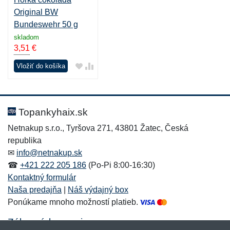
Original BW
Bundeswehr 50 g
skladom
3,51
€
Vložiť do košíka
Topankyhaix.sk
Netnakup s.r.o., Tyršova 271, 43801 Žatec, Česká
republika
✉
info@netnakup.sk
☎
+421 222 205 186
(Po-Pi 8:00-16:30)
Kontaktný formulár
Naša predajňa
|
Náš výdajný box
Ponúkame mnoho možností platieb.
Zákaznícky servis