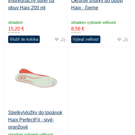
Impregnačný sprej na
Okrúhle šnúrky do obuvi
obuv Haix 200 ml
Haix - čierne
skladom
skladom vybrané veľkosti
15,20
€
8,56
€
Vložiť do košíka
Vybrať veľkosť
Stielky/vložky do topánok
Haix PerfectFit - sivé-
oranžové
skladom vybrané veľkosti