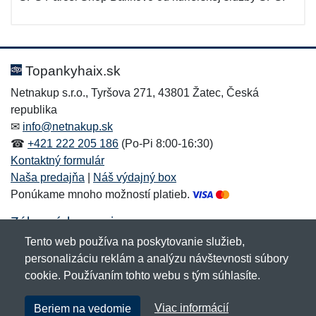
Topankyhaix.sk
Netnakup s.r.o., Tyršova 271, 43801 Žatec, Česká
republika
✉
info@netnakup.sk
☎
+421 222 205 186
(Po-Pi 8:00-16:30)
Kontaktný formulár
Naša predajňa
|
Náš výdajný box
Ponúkame mnoho možností platieb.
Zákaznícky servis
Tento web používa na poskytovanie služieb,
Novinky emailom
personalizáciu reklám a analýzu návštevnosti súbory
cookie. Používaním tohto webu s tým súhlasíte.
Copyright © 2007-2026 (19 rokov s vami)
Netnakup.sk
&
Viac informácií
Beriem na vedomie