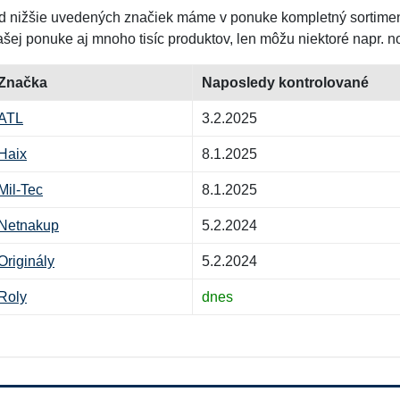
d nižšie uvedených značiek máme v ponuke kompletný sortimen
ašej ponuke aj mnoho tisíc produktov, len môžu niektoré napr. n
Značka
Naposledy kontrolované
ATL
3.2.2025
Haix
8.1.2025
Mil-Tec
8.1.2025
Netnakup
5.2.2024
Originály
5.2.2024
Roly
dnes