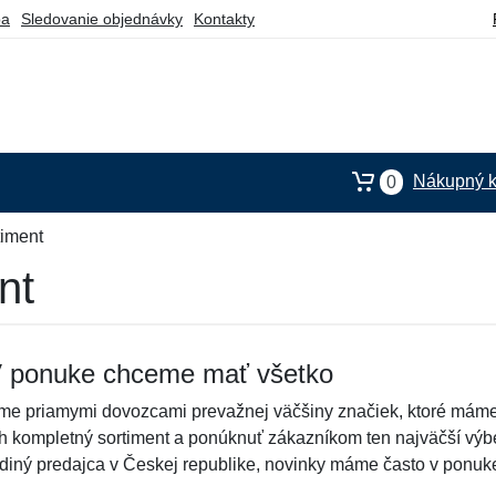
ba
Sledovanie objednávky
Kontakty
Nákupný k
0
timent
nt
 ponuke chceme mať všetko
me priamymi dovozcami prevažnej väčšiny značiek, ktoré mám
ch kompletný sortiment a ponúknuť zákazníkom ten najväčší vý
ediný predajca v Českej republike, novinky máme často v ponuke