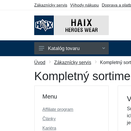
Zákaznícky servis
Výhody nákupu
Doprava a plat
Katalóg tovaru
Taktická obuv
Úvod
Zákaznícky servis
Kompletný sor
Pracovná obuv
Kompletný sortime
Športová obuv
Doplnky
Menu
V
Darčekové poukazy
S
Affiliate program
Výpredaj
i
Články
j
Kariéra