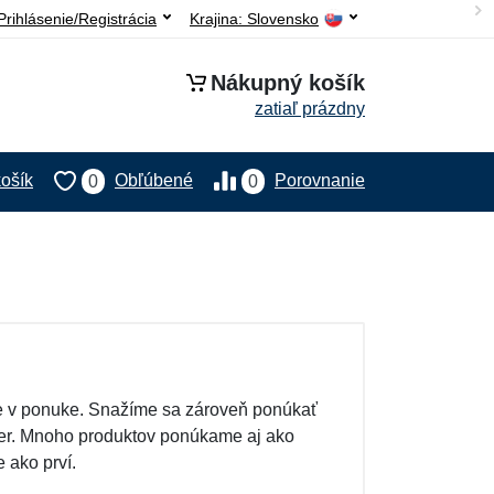
Prihlásenie/Registrácia
Krajina:
Slovensko
Nákupný košík
zatiaľ prázdny
ošík
Obľúbené
Porovnanie
0
0
e v ponuke. Snažíme sa zároveň ponúkať
ber. Mnoho produktov ponúkame aj ako
 ako prví.