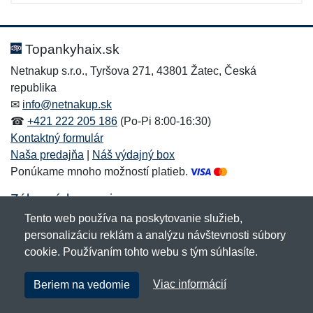
Topankyhaix.sk
Netnakup s.r.o., Tyršova 271, 43801 Žatec, Česká
republika
✉
info@netnakup.sk
☎
+421 222 205 186
(Po-Pi 8:00-16:30)
Kontaktný formulár
Naša predajňa
|
Náš výdajný box
Ponúkame mnoho možností platieb.
Zákaznícky servis
Tento web používa na poskytovanie služieb,
Novinky emailom
personalizáciu reklám a analýzu návštevnosti súbory
cookie. Používaním tohto webu s tým súhlasíte.
Copyright © 2007-2026 (19 rokov s vami)
Netnakup.sk
&
Viac informácií
Beriem na vedomie
NetIQ
. Všetky práva vyhradené.