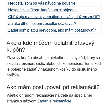
Nedostal som od vás návod na použitie
Nesedí mi veľkosť, ktorú som si objednal
Obťažujú ma novinky emailom od vás, môžem zrušiť?
Za ako dlho môžem zásielku očakávať?
Zadal som platbu prevodom, ako mám postupovať?
Ako a kde môžem uplatniť zľavový
kupón?
Zľavový kupón obsahuje niekoľkomiestny kód, ktorý sa
skladá z písmen, číslic alebo ich kombinácie. Tento kód
je potrebné zadať v nákupnom košíku do príslušného
políčka.
Ako mám postupovať pri reklamácii?
Všetko ohľadom reklamácie nájdete na špeciálnej
stránke s názvom
Zadanie reklamácie
.