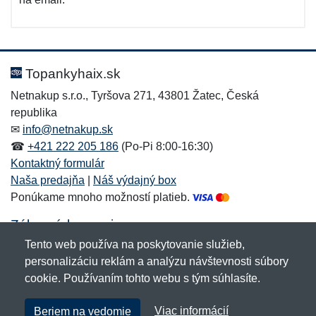
Topankyhaix.sk
Netnakup s.r.o., Tyršova 271, 43801 Žatec, Česká
republika
✉
info@netnakup.sk
☎
+421 222 205 186
(Po-Pi 8:00-16:30)
Kontaktný formulár
Naša predajňa
|
Náš výdajný box
Ponúkame mnoho možností platieb.
Zákaznícky servis
Tento web používa na poskytovanie služieb,
Novinky emailom
personalizáciu reklám a analýzu návštevnosti súbory
cookie. Používaním tohto webu s tým súhlasíte.
Copyright © 2007-2026 (19 rokov s vami)
Netnakup.sk
&
Viac informácií
Beriem na vedomie