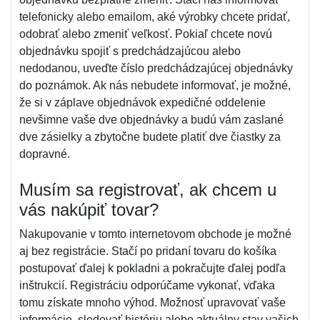
telefonicky alebo emailom, aké výrobky chcete pridať,
odobrať alebo zmeniť veľkosť. Pokiaľ chcete novú
objednávku spojiť s predchádzajúcou alebo
nedodanou, uveďte číslo predchádzajúcej objednávky
do poznámok. Ak nás nebudete informovať, je možné,
že si v záplave objednávok expedičné oddelenie
nevšimne vaše dve objednávky a budú vám zaslané
dve zásielky a zbytočne budete platiť dve čiastky za
dopravné.
Musím sa registrovať, ak chcem u
vás nakúpiť tovar?
Nakupovanie v tomto internetovom obchode je možné
aj bez registrácie. Stačí po pridaní tovaru do košíka
postupovať ďalej k pokladni a pokračujte ďalej podľa
inštrukcií. Registráciu odporúčame vykonať, vďaka
tomu získate mnoho výhod. Možnosť upravovať vaše
informácie, sledovať históriu alebo aktuálny stav vašich