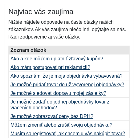
Najviac vás zaujíma
Nižšie nájdete odpovede na časté otázky našich
zákazníkov. Ak vás zaujíma niečo iné, opýtajte sa nás.
Radi zodpovieme aj vaše otázky.
Zoznam otázok
Ako a kde môžem uplatniť zľavový kupón?
Ako mám postupovať pri reklamácii?
Ako spoznám, že je moja objednávka vybavovaná?
Je možné pridať tovar do už vytvorenej objednávky?
Je možné sledovať dopravu mojej zásielky?
Je možné zadať do jednej objednávky tovar z
viacerých obchodov?
Je možné zobrazovať ceny bez DPH?
Môžem zmeniť alebo zrušiť svoju objednávku?
Musím sa registrovať, ak chcem u vás nakúpiť tovar?