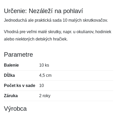
Určenie: Nezáleží na pohlaví
Jednoduchá ale praktická sada 10 malých skrutkovačov.
Vhodná pre veľmi malé skrutky, napr. u okuliarov, hodiniek
alebo niektorých detských hračiek.
Parametre
Balenie
10 ks
Dĺžka
4,5 cm
Počet ks v sade
10
Záruka
2 roky
Výrobca