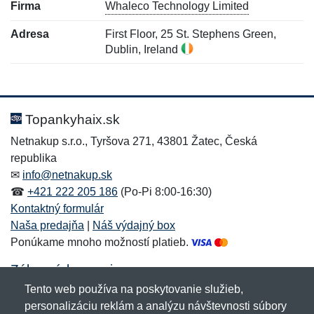
Firma
Whaleco Technology Limited
Adresa
First Floor, 25 St. Stephens Green,
Dublin, Ireland
Nová recenzia
Nová otázka
Hodnotenie:
Meno:
*
*
Topankyhaix.sk
Netnakup s.r.o., Tyršova 271, 43801 Žatec, Česká
republika
Meno:
E-mail:
*
*
✉
info@netnakup.sk
☎
+421 222 205 186
(Po-Pi 8:00-16:30)
Kontaktný formulár
Naša predajňa
|
Náš výdajný box
E-mail:
*
Ponúkame mnoho možností platieb.
Správa
*
Zákaznícky servis
Tento web používa na poskytovanie služieb,
Novinky emailom
personalizáciu reklám a analýzu návštevnosti súbory
Správa
*