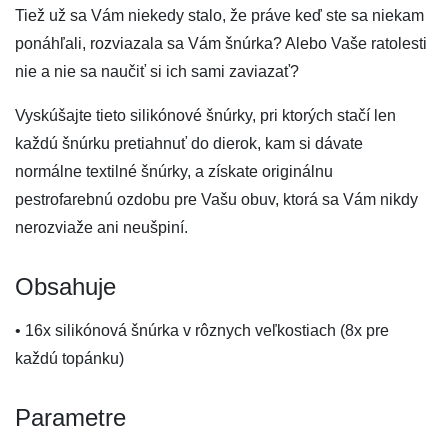
Tiež už sa Vám niekedy stalo, že práve keď ste sa niekam
ponáhľali, rozviazala sa Vám šnúrka? Alebo Vaše ratolesti
nie a nie sa naučiť si ich sami zaviazať?
Vyskúšajte tieto silikónové šnúrky, pri ktorých stačí len
každú šnúrku pretiahnuť do dierok, kam si dávate
normálne textilné šnúrky, a získate originálnu
pestrofarebnú ozdobu pre Vašu obuv, ktorá sa Vám nikdy
nerozviaže ani neušpiní.
Obsahuje
• 16x silikónová šnúrka v rôznych veľkostiach (8x pre
každú topánku)
Parametre