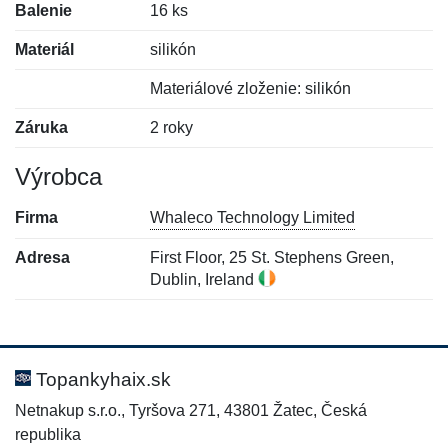
Balenie
16 ks
Materiál
silikón
Materiálové zloženie: silikón
Záruka
2 roky
Výrobca
Firma
Whaleco Technology Limited
Adresa
First Floor, 25 St. Stephens Green,
Dublin, Ireland
Nová recenzia
Nová otázka
Hodnotenie:
Meno:
*
*
Topankyhaix.sk
Netnakup s.r.o., Tyršova 271, 43801 Žatec, Česká
republika