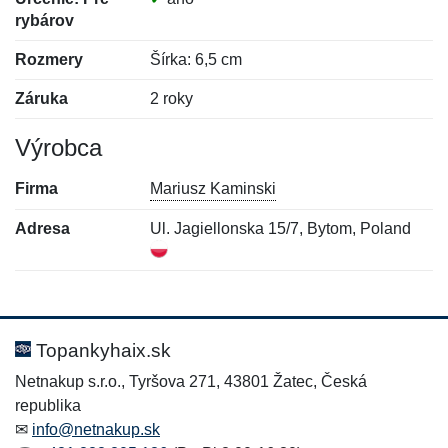
rybárov
Rozmery
Šírka: 6,5 cm
Záruka
2 roky
Výrobca
Firma
Mariusz Kaminski
Adresa
Ul. Jagiellonska 15/7, Bytom, Poland
Nová recenzia
Nová otázka
Hodnotenie:
Meno:
*
*
Topankyhaix.sk
Netnakup s.r.o., Tyršova 271, 43801 Žatec, Česká
republika
Meno:
E-mail:
*
*
✉
info@netnakup.sk