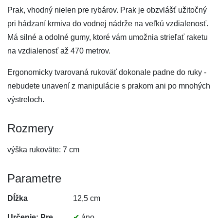
Prak, vhodný nielen pre rybárov. Prak je obzvlášť užitočný
pri hádzaní krmiva do vodnej nádrže na veľkú vzdialenosť.
Má silné a odolné gumy, ktoré vám umožnia strieľať raketu
na vzdialenosť až 470 metrov.
Ergonomicky tvarovaná rukoväť dokonale padne do ruky -
nebudete unavení z manipulácie s prakom ani po mnohých
výstreloch.
Rozmery
výška rukoväte: 7 cm
Parametre
Dĺžka
12,5 cm
Určenie: Pre
✔
áno