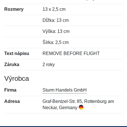
Rozmery
13 x 2,5 cm
Dĺžka: 13 cm
Výška: 13 cm
Šírka: 2,5 cm
Text nápisu
REMOVE BEFORE FLIGHT
Záruka
2 roky
Výrobca
Firma
Sturm Handels GmbH
Adresa
Graf-Bentzel-Str. 85, Rottenburg am
Neckar, Germany
Nová recenzia
Nová otázka