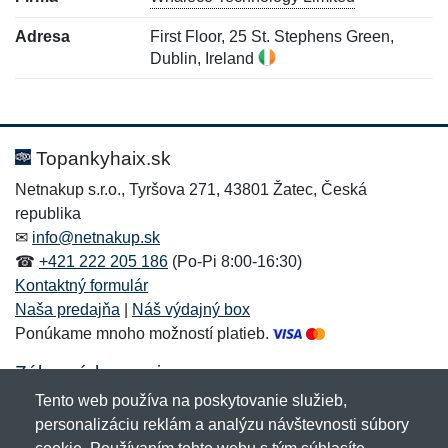
Adresa
First Floor, 25 St. Stephens Green,
Dublin, Ireland
Nová recenzia
Nová otázka
Hodnotenie:
Meno:
*
*
Topankyhaix.sk
Netnakup s.r.o., Tyršova 271, 43801 Žatec, Česká
republika
Meno:
E-mail:
*
*
✉
info@netnakup.sk
☎
+421 222 205 186
(Po-Pi 8:00-16:30)
Kontaktný formulár
Naša predajňa
|
Náš výdajný box
E-mail:
*
Ponúkame mnoho možností platieb.
Správa
*
Zákaznícky servis
Tento web používa na poskytovanie služieb,
Novinky emailom
personalizáciu reklám a analýzu návštevnosti súbory
Správa
*