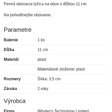
Pevná obúvacia lyžica na obuv s dĺžkou 11 cm.
Na pohodlnejšie obúvanie.
Parametre
Balenie
1 ks
Dĺžka
11 cm
Materiál
plast
Materiálové zloženie: plast
Rozmery
Šírka: 3,5 cm
Záruka
2 roky
Výrobca
Firma
Whaleco Technology Limited